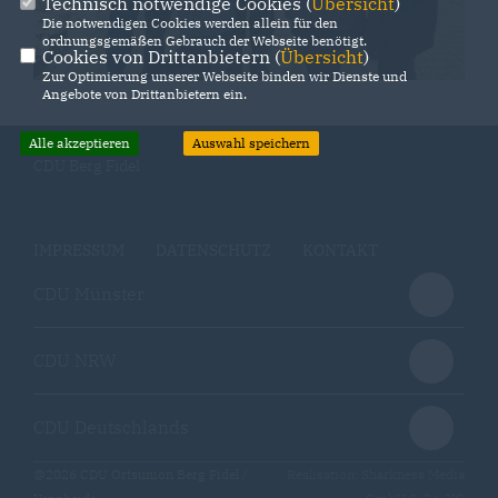
Technisch notwendige Cookies (
Übersicht
)
Die notwendigen Cookies werden allein für den
ordnungsgemäßen Gebrauch der Webseite benötigt.
Cookies von Drittanbietern (
Übersicht
)
Zur Optimierung unserer Webseite binden wir Dienste und
Angebote von Drittanbietern ein.
Alle akzeptieren
Auswahl speichern
CDU Berg Fidel
IMPRESSUM
DATENSCHUTZ
KONTAKT
CDU Münster
CDU NRW
CDU Deutschlands
@2026 CDU Ortsunion Berg Fidel /
Realisation: Sharkness Media